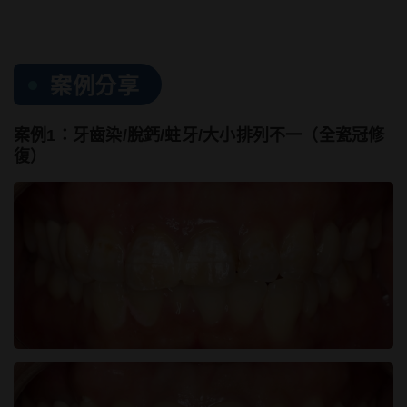
案例分享
案例1：牙齒染/脫鈣/蛀牙/大小排列不一（全瓷冠修
復）