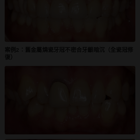
案例2：舊金屬燒瓷牙冠不密合牙齦暗沉（全瓷冠修
復）