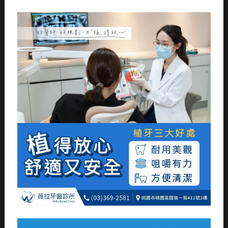
全瓷牙冠
首頁
/
醫療項目
/
全瓷牙冠
為您打造自然、堅固、美麗的皓
齒