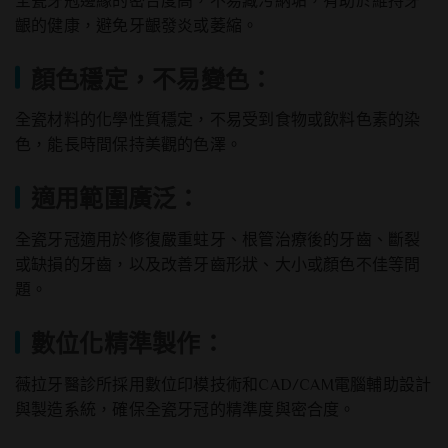
全瓷牙冠邊緣的密合度高，不易藏污納垢，有助於維持牙
齦的健康，避免牙齦發炎或萎縮。
顏色穩定，不易變色：
全瓷材料的化學性質穩定，不易受到食物或飲料色素的染
色，能長時間保持美觀的色澤。
適用範圍廣泛：
全瓷牙冠適用於修復嚴重蛀牙、根管治療後的牙齒、斷裂
或缺損的牙齒，以及改善牙齒形狀、大小或顏色不佳等問
題。
數位化精準製作：
薇拉牙醫診所採用數位印模技術和CAD/CAM電腦輔助設計
與製造系統，確保全瓷牙冠的精準度與密合度。