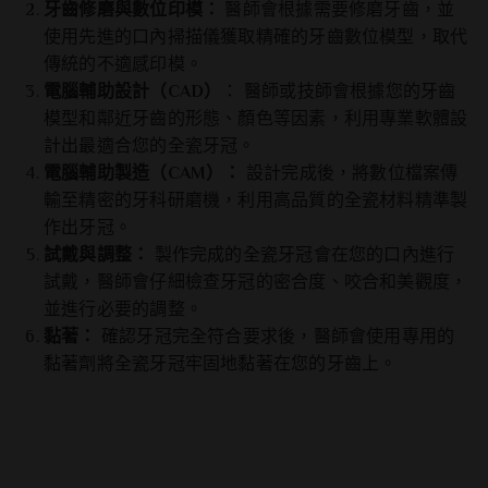
牙齒修磨與數位印模：
醫師會根據需要修磨牙齒，並
使用先進的口內掃描儀獲取精確的牙齒數位模型，取代
傳統的不適感印模。
電腦輔助設計（CAD）
： 醫師或技師會根據您的牙齒
模型和鄰近牙齒的形態、顏色等因素，利用專業軟體設
計出最適合您的全瓷牙冠。
電腦輔助製造（CAM）：
設計完成後，將數位檔案傳
輸至精密的牙科研磨機，利用高品質的全瓷材料精準製
作出牙冠。
試戴與調整：
製作完成的全瓷牙冠會在您的口內進行
試戴，醫師會仔細檢查牙冠的密合度、咬合和美觀度，
並進行必要的調整。
黏著：
確認牙冠完全符合要求後，醫師會使用專用的
黏著劑將全瓷牙冠牢固地黏著在您的牙齒上。